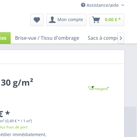
Assistance/aide
Mon compte
0,00 € *
tes
Brise-vue / Tissu d'ombrage
Sacs à compost
Sa

 30 g/m²
€ *
m² (0,49 € * / 1 m²)
lus frais de port
pédier immédiatement,