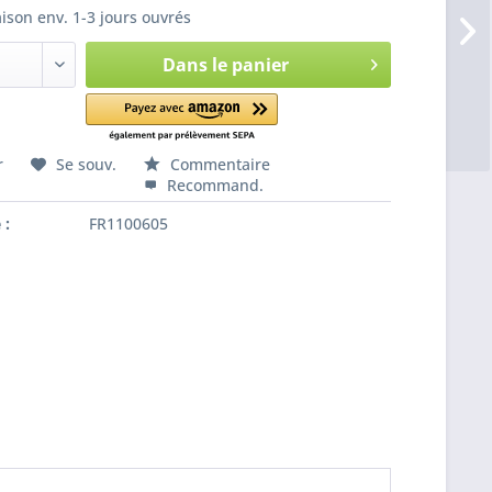
aison env. 1-3 jours ouvrés
Dans le panier
r
Se souv.
Commentaire
Recommand.
 :
FR1100605