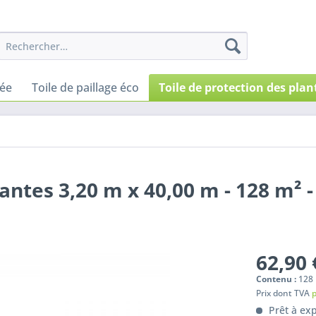
sée
Toile de paillage éco
Toile de protection des plan
antes 3,20 m x 40,00 m - 128 m² -
62,90 
Contenu :
128 
Prix dont TVA
p
Prêt à ex