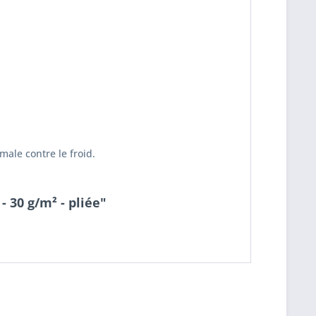
male contre le froid.
 30 g/m² - pliée"